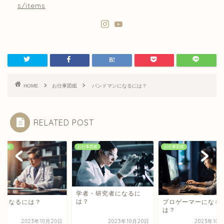
s/items
HOME
お仕事図鑑
バンドマンになるには？
RELATED POST
事図鑑
お仕事図鑑
お仕事図鑑
学者・研究者になるに
は？
者になるには？
プロゲーマーになる
は？
2023年10月20日
2023年10月20日
2023年10